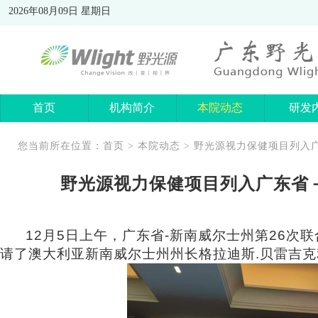
2026年08月09日 星期日
首页
机构简介
本院动态
研发
您当前所在位置：
首页
>
本院动态
> 野光源视力保健项目列入
野光源视力保健项目列入广东省
12
月
5
日上午，广东省
-
新南威尔士州第
26
次联
请了澳大利亚新南威尔士州州长格拉迪斯
.
贝雷吉克